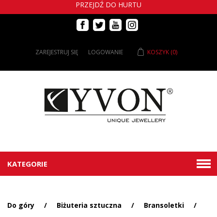
PRZEJDŹ DO HURTU
ZAREJESTRUJ SIĘ
LOGOWANIE
KOSZYK
(0)
KATEGORIE
Do góry
/
Biżuteria sztuczna
/
Bransoletki
/