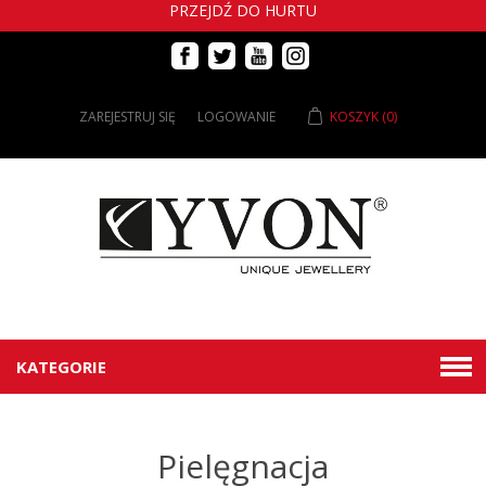
PRZEJDŹ DO HURTU
ZAREJESTRUJ SIĘ
LOGOWANIE
KOSZYK
(0)
KATEGORIE
Pielęgnacja