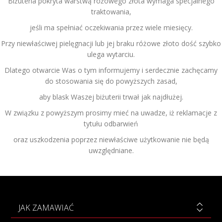
Biżuteria pokryta warstwą różowego złota wymaga specjalnego
traktowania,
jeśli ma spełniać oczekiwania przez wiele miesięcy.
Przy niewłaściwej pielęgnacji lub jej braku różowe złoto dość szybko
ulega wytarciu.
Dlatego otwarcie Was o tym informujemy i serdecznie zachęcamy
do stosowania się do powyższych zasad,
aby blask Waszej biżuterii trwał jak najdłużej.
W związku z powyższym prosimy mieć na uwadze, iż reklamacje z
tytułu odbarwień
oraz uszkodzenia poprzez niewłaściwe użytkowanie nie będą
uwzględniane.
JAK ZAMAWIAĆ