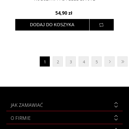
54,90 zł
1
2
3
4
5
JAK ZAMAWIAĆ
O FIRMIE