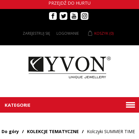
PRZEJDŹ DO HURTU
ZAREJESTRUJ SIĘ
LOGOWANIE
KOSZYK
(0)
KATEGORIE
Do góry
/
KOLEKCJE TEMATYCZNE
/
Kolczyki SUMMER TIME