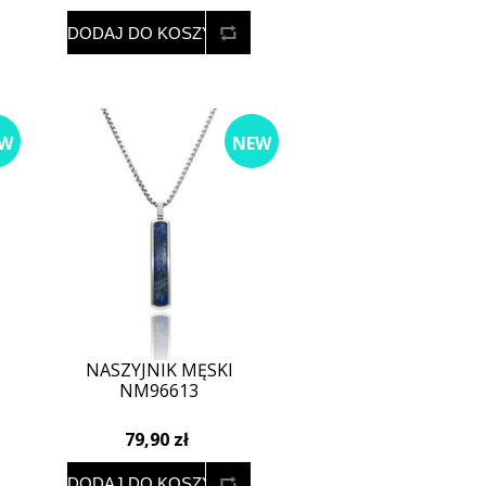
W
NEW
NASZYJNIK MĘSKI
NM96613
79,90 zł