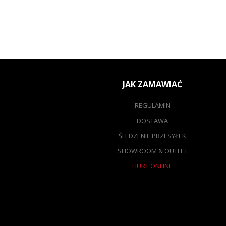
JAK ZAMAWIAĆ
REGULAMIN
DOSTAWA
ŚLEDZENIE PRZESYŁEK
SHOWROOM & OUTLET
HURT ONLINE