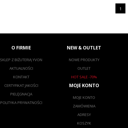
1
O FIRMIE
NEW & OUTLET
SKLEP Z BIŻUTERIĄ YVON
NOWE PRODUKTY
AKTUALNOŚCI
OUTLET
KONTAKT
HOT SALE -70%
MOJE KONTO
CERTYFIKAT JAKOŚCI
PIELĘGNACJA
MOJE KONTO
POLITYKA PRYWATNOŚCI
ZAMÓWIENIA
ADRESY
KOSZYK