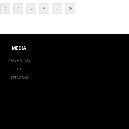
2
3
4
5
MEDIA
PRASA O NAS
FB
INSTAGRAM