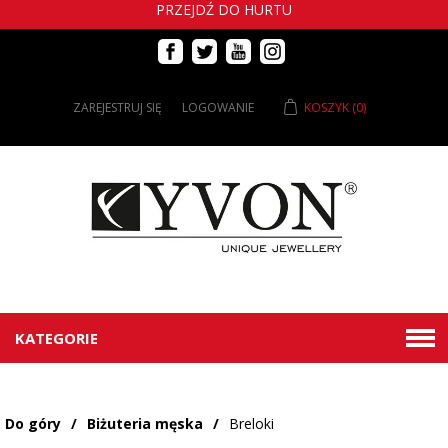
PRZEJDŹ DO HURTU
ZAREJESTRUJ SIĘ
LOGOWANIE
KOSZYK
(0)
KATEGORIE
Do góry
/
Biżuteria męska
/
Breloki