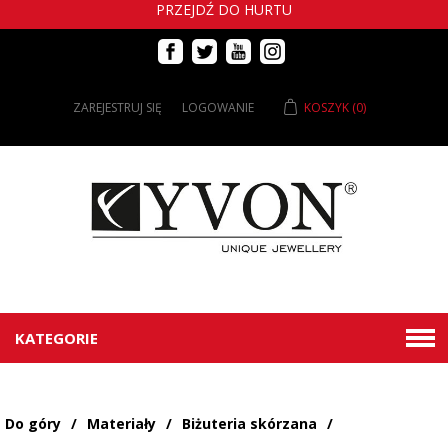
PRZEJDŹ DO HURTU
ZAREJESTRUJ SIĘ
LOGOWANIE
KOSZYK
(0)
KATEGORIE
Do góry
/
Materiały
/
Biżuteria skórzana
/