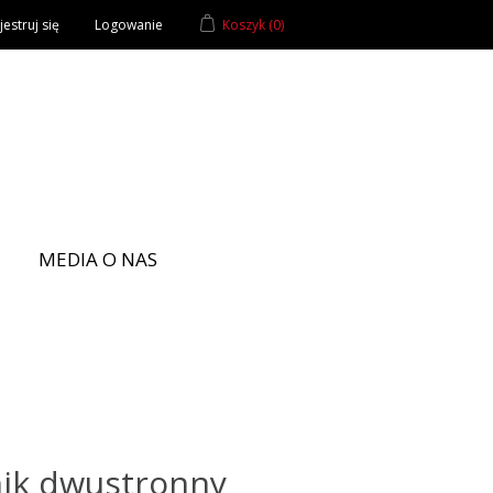
estruj się
Logowanie
Koszyk
(0)
MEDIA O NAS
nik dwustronny