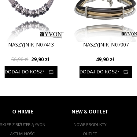
NASZYJNIK_N07413
NASZYJNIK_N07007
56,90 zł
29,90 zł
49,90 zł
O FIRMIE
NEW & OUTLET
SKLEP Z BIŻUTERIĄ YVON
NOWE PRODUKTY
AKTUALNOŚCI
OUTLET