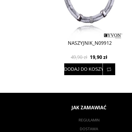
NASZYJNIK_N09912
49,90 zł
19,90 zł
JAK ZAMAWIAĆ
REGULAMIN
DOSTAWA