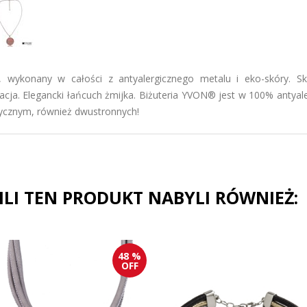
 wykonany w całości z antyalergicznego metalu i eko-skóry. Sk
lacja. Elegancki łańcuch żmijka. Biżuteria YVON® jest w 100% antyale
ycznym, również dwustronnych!
PILI TEN PRODUKT NABYLI RÓWNIEŻ:
48 %
OFF