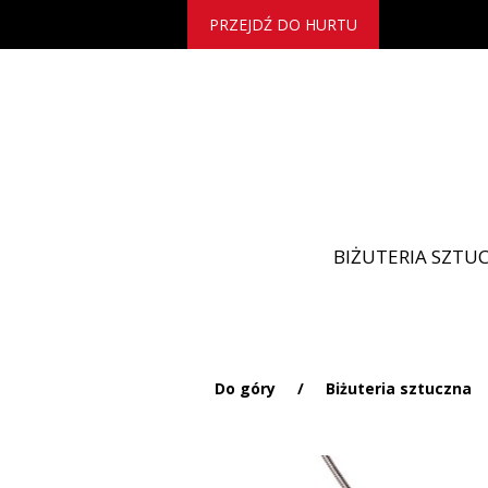
PRZEJDŹ DO HURTU
BIŻUTERIA SZTU
Do góry
/
Biżuteria sztuczna