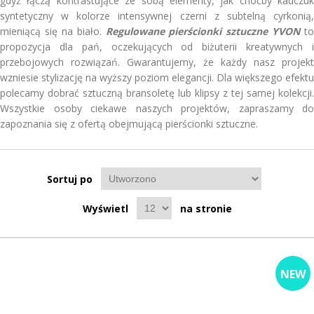
gdyż łączą kontrastujące ze sobą elementy, jak choćby kauczuk
syntetyczny w kolorze intensywnej czerni z subtelną cyrkonią,
mieniącą się na biało.
Regulowane pierścionki sztuczne YVON
to
propozycja dla pań, oczekujących od biżuterii kreatywnych i
przebojowych rozwiązań. Gwarantujemy, że każdy nasz projekt
wzniesie stylizację na wyższy poziom elegancji. Dla większego efektu
polecamy dobrać sztuczną bransoletę lub klipsy z tej samej kolekcji.
Wszystkie osoby ciekawe naszych projektów, zapraszamy do
zapoznania się z ofertą obejmującą pierścionki sztuczne.
Sortuj po
Wyświetl
na stronie
NEW