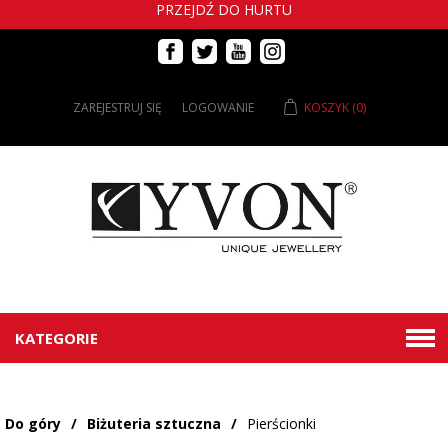
PRZEJDŹ DO HURTU
ZAREJESTRUJ SIĘ
LOGOWANIE
KOSZYK
(0)
KATEGORIE
Do góry
/
Biżuteria sztuczna
/
Pierścionki