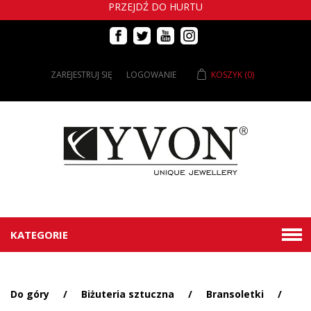
PRZEJDŹ DO HURTU
ZAREJESTRUJ SIĘ
LOGOWANIE
KOSZYK
(0)
KATEGORIE
Do góry
/
Biżuteria sztuczna
/
Bransoletki
/