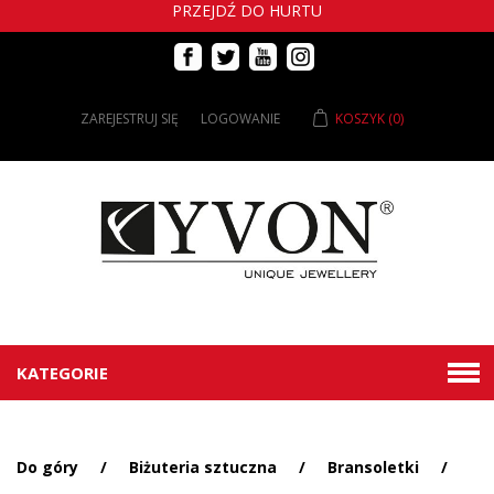
PRZEJDŹ DO HURTU
ZAREJESTRUJ SIĘ
LOGOWANIE
KOSZYK
(0)
KATEGORIE
Do góry
/
Biżuteria sztuczna
/
Bransoletki
/