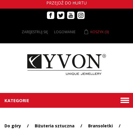
PRZEJDŹ DO HURTU
ZAREJESTRUJ SIĘ
LOGOWANIE
KOSZYK
(0)
KATEGORIE
Do góry
/
Biżuteria sztuczna
/
Bransoletki
/