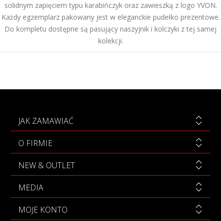
solidnym zapięciem typu karabińczyk oraz zawieszką z logo YVON.
Każdy egzemplarz pakowany jest w eleganckie pudełko prezentowe.
Do kompletu dostępne są pasujący naszyjnik i kolczyki z tej samej
kolekcji.
JAK ZAMAWIAĆ
O FIRMIE
NEW & OUTLET
MEDIA
MOJE KONTO