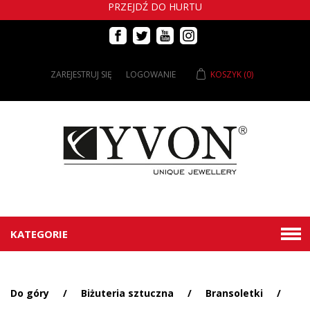
PRZEJDŹ DO HURTU
ZAREJESTRUJ SIĘ
LOGOWANIE
KOSZYK
(0)
KATEGORIE
Do góry
/
Biżuteria sztuczna
/
Bransoletki
/