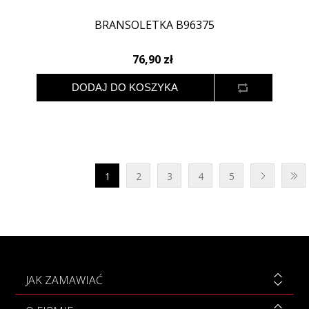
BRANSOLETKA B96375
76,90 zł
1
2
3
4
5
JAK ZAMAWIAĆ