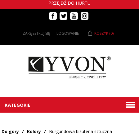
PRZEJDŹ DO HURTU
ZAREJESTRUJ SIĘ
LOGOWANIE
KOSZYK
(0)
KATEGORIE
Do góry
/
Kolory
/
Burgundowa biżuteria sztuczna