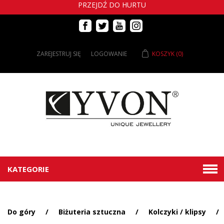
PRZEJDŹ DO HURTU
ZAREJESTRUJ SIĘ
LOGOWANIE
KOSZYK
(0)
KATEGORIE
Do góry
/
Biżuteria sztuczna
/
Kolczyki / klipsy
/