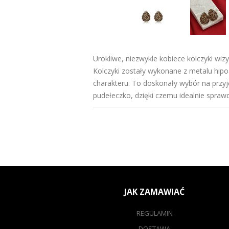
Urokliwe, niezwykle kobiece kolczyki wiz
Kolczyki zostały wykonane z metalu hipo
charakteru. To doskonały wybór na przyj
pudełeczko, dzięki czemu idealnie sprawd
JAK ZAMAWIAĆ
REGULAMIN
DOSTAWA