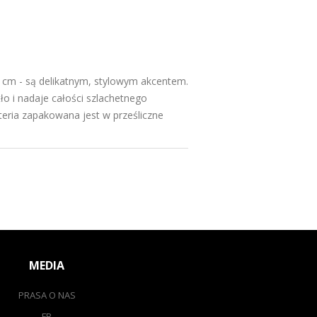
 3 cm - są delikatnym, stylowym akcentem.
ło i nadaje całości szlachetnego
teria zapakowana jest w prześliczne
MEDIA
PRASA O NAS
FB