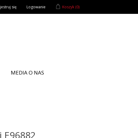
estruj się
Logowanie
Koszyk
(0)
MEDIA O NAS
i E96882