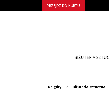
PRZEJDŹ DO HURTU
BIŻUTERIA SZTU
Do góry
/
Biżuteria sztuczna