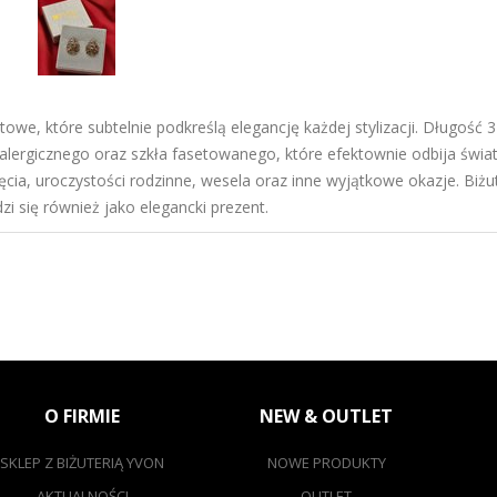
ytowe, które subtelnie podkreślą elegancję każdej stylizacji. Długość
alergicznego oraz szkła fasetowanego, które efektownie odbija świat
ęcia, uroczystości rodzinne, wesela oraz inne wyjątkowe okazje. Biżu
zi się również jako elegancki prezent.
O FIRMIE
NEW & OUTLET
SKLEP Z BIŻUTERIĄ YVON
NOWE PRODUKTY
AKTUALNOŚCI
OUTLET