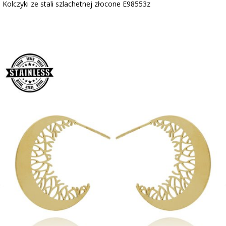
Kolczyki ze stali szlachetnej złocone E98553z