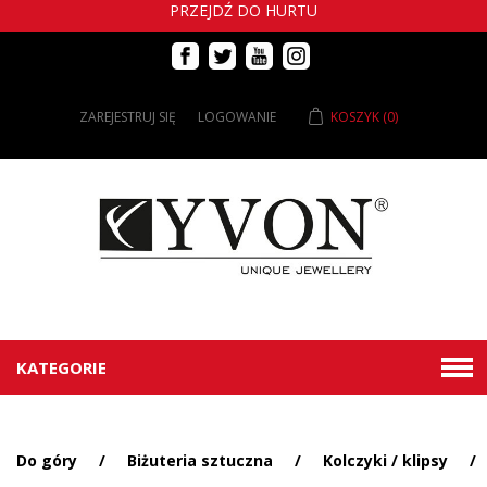
PRZEJDŹ DO HURTU
ZAREJESTRUJ SIĘ
LOGOWANIE
KOSZYK
(0)
KATEGORIE
Do góry
/
Biżuteria sztuczna
/
Kolczyki / klipsy
/