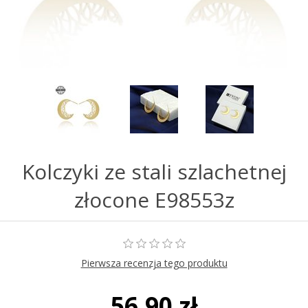
Kolczyki ze stali szlachetnej
złocone E98553z
Pierwsza recenzja tego produktu
56,90 zł