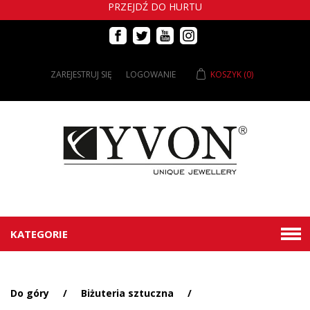
PRZEJDŹ DO HURTU
ZAREJESTRUJ SIĘ
LOGOWANIE
KOSZYK
(0)
KATEGORIE
Do góry
/
Biżuteria sztuczna
/