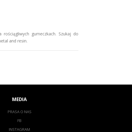
na rościągliwych gumeczkach. Szukaj do
etal and resin.
MEDIA
PRASA O NAS
FB
INSTAGRAM