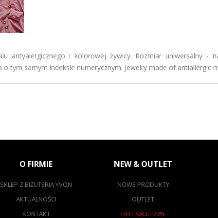
lu antyalergicznego i kolorowej żywicy. Rozmiar uniwersalny - 
ka o tym samym indeksie numerycznym. Jewelry made of antiallergic m
O FIRMIE
NEW & OUTLET
SKLEP Z BIŻUTERIĄ YVON
NOWE PRODUKTY
AKTUALNOŚCI
OUTLET
KONTAKT
HOT SALE -70%