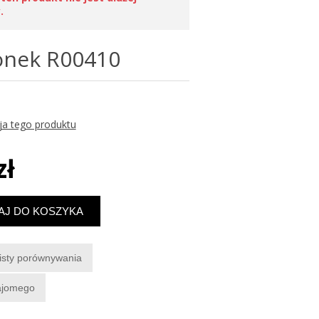
.
ionek R00410
ja tego produktu
zł