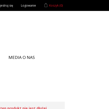
estruj się
Logowanie
Koszyk
(0)
MEDIA O NAS
ten produkt nie jest dłużej