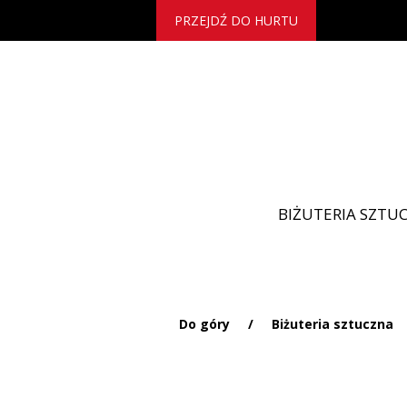
PRZEJDŹ DO HURTU
BIŻUTERIA SZTU
Do góry
/
Biżuteria sztuczna